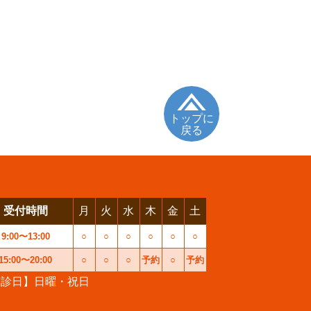
トップに
戻る
受付時間
月
火
水
木
金
土
9:00〜13:00
○
○
○
○
○
○
15:00〜20:00
○
○
○
予約
○
予約
休診日】日曜・祝日