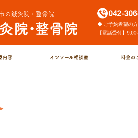
042-306
市の鍼灸院・整骨院
◆ ご予約希望の
【電話受付】9:00～
療内容
インソール相談室
料金の