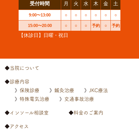
受付時間
月
火
水
木
金
土
9:00〜13:00
○
○
○
○
○
○
15:00〜20:00
○
○
○
予約
○
予約
【休診日】日曜・祝日
当院について
診療内容
保険診療
鍼灸治療
JKC療法
特殊電気治療
交通事故治療
インソール相談室
料金のご案内
アクセス