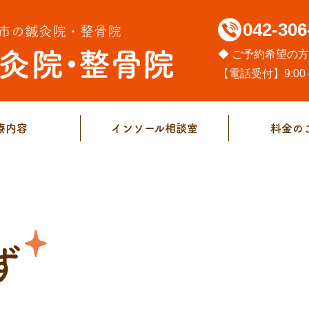
042-306
市の鍼灸院・整骨院
◆ ご予約希望の
【電話受付】9:00～
療内容
インソール相談室
料金の
ず