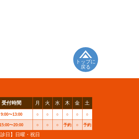
トップに
戻る
受付時間
月
火
水
木
金
土
9:00〜13:00
○
○
○
○
○
○
15:00〜20:00
○
○
○
予約
○
予約
休診日】日曜・祝日