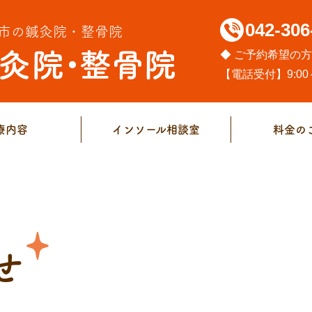
042-306
市の鍼灸院・整骨院
◆ ご予約希望の
【電話受付】9:00～
療内容
インソール相談室
料金の
せ