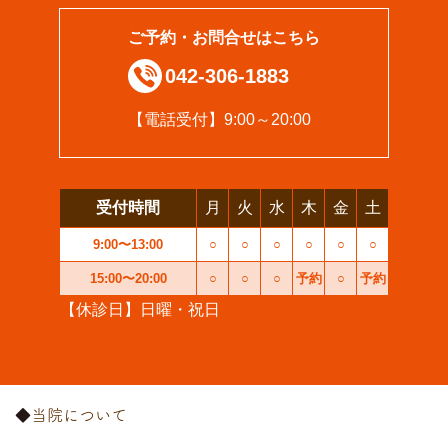
ご予約・お問合せはこちら
042-306-1883
【電話受付】9:00～20:00
受付時間
月
火
水
木
金
土
9:00〜13:00
○
○
○
○
○
○
15:00〜20:00
○
○
○
予約
○
予約
【休診日】日曜・祝日
当院について