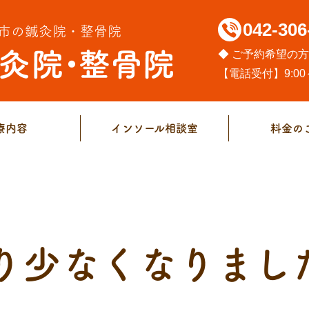
042-306
市の鍼灸院・整骨院
◆ ご予約希望の
【電話受付】9:00～
療内容
インソール相談室
料金の
り少なくなりまし