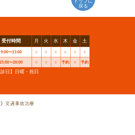
トップに
戻る
受付時間
月
火
水
木
金
土
9:00〜13:00
○
○
○
○
○
○
15:00〜20:00
○
○
○
予約
○
予約
休診日】日曜・祝日
交通事故治療