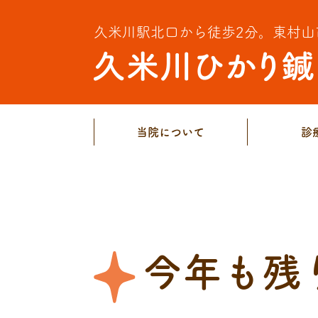
久米川駅北口から徒歩2分。
東村山
当院について
診
今年も残