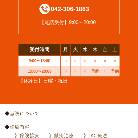
042-306-1883
【電話受付】9:00～20:00
受付時間
月
火
水
木
金
土
9:00〜13:00
○
○
○
○
○
○
15:00〜20:00
○
○
○
予約
○
予約
【休診日】日曜・祝日
当院について
診療内容
保険診療
鍼灸治療
JKC療法