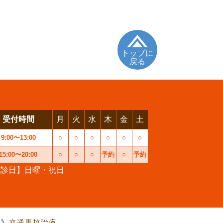
トップに
戻る
受付時間
月
火
水
木
金
土
9:00〜13:00
○
○
○
○
○
○
15:00〜20:00
○
○
○
予約
○
予約
休診日】日曜・祝日
交通事故治療