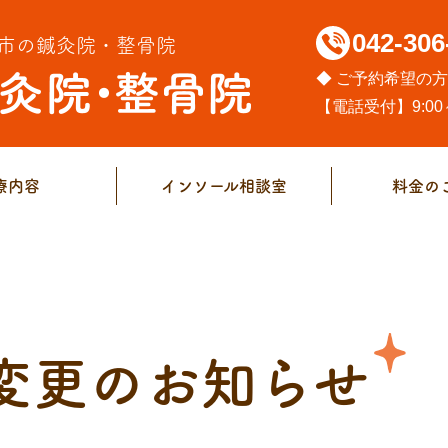
042-306
市の鍼灸院・整骨院
◆ ご予約希望の
【電話受付】9:00～
療内容
インソール相談室
料金の
変更のお知らせ