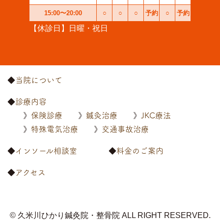
15:00〜20:00
○
○
○
予約
○
予約
【休診日】日曜・祝日
当院について
診療内容
保険診療
鍼灸治療
JKC療法
特殊電気治療
交通事故治療
インソール相談室
料金のご案内
アクセス
© 久米川ひかり鍼灸院・整骨院
ALL RIGHT RESERVED.