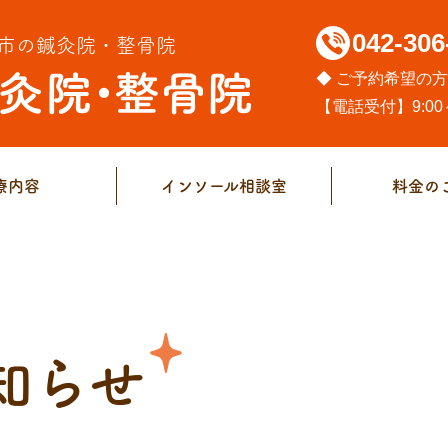
042-306
市の鍼灸院・整骨院
◆ ご予約希望の
【電話受付】9:00～
療内容
インソール相談室
料金の
知らせ