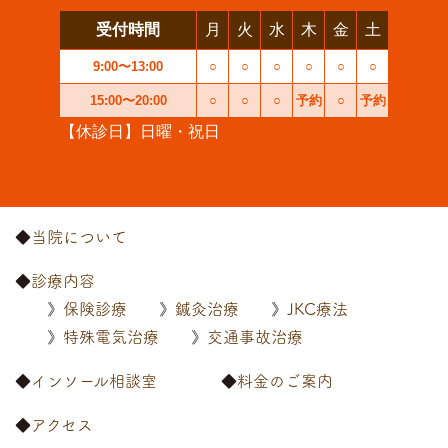
受付時間
月
火
水
木
金
土
9:00〜13:00
○
○
○
○
○
○
15:00〜20:00
○
○
○
予約
○
予約
【休診日】日曜・祝日
当院について
診療内容
保険診療
鍼灸治療
JKC療法
特殊電気治療
交通事故治療
インソール相談室
料金のご案内
アクセス