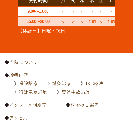
受付時間
月
火
水
木
金
土
9:00〜13:00
○
○
○
○
○
○
15:00〜20:00
○
○
○
予約
○
予約
【休診日】日曜・祝日
当院について
診療内容
保険診療
鍼灸治療
JKC療法
特殊電気治療
交通事故治療
インソール相談室
料金のご案内
アクセス