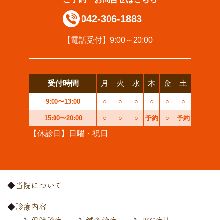
042-306-1883
【電話受付】9:00～20:00
受付時間
月
火
水
木
金
土
9:00〜13:00
○
○
○
○
○
○
15:00〜20:00
○
○
○
予約
○
予約
【休診日】日曜・祝日
当院について
診療内容