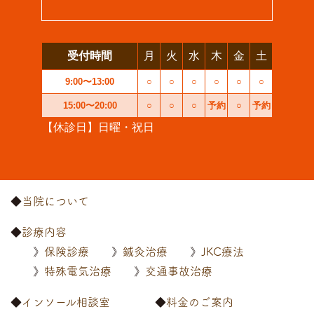
受付時間
月
火
水
木
金
土
9:00〜13:00
○
○
○
○
○
○
15:00〜20:00
○
○
○
予約
○
予約
【休診日】日曜・祝日
当院について
診療内容
保険診療
鍼灸治療
JKC療法
特殊電気治療
交通事故治療
インソール相談室
料金のご案内