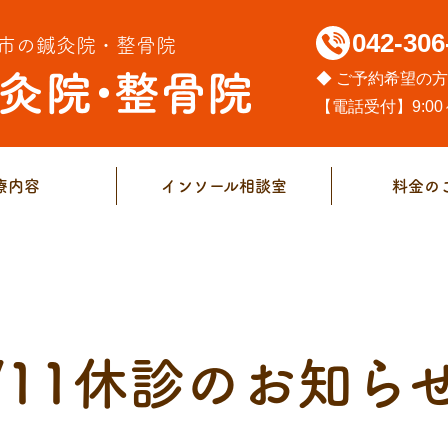
042-306
市の鍼灸院・整骨院
◆ ご予約希望の
【電話受付】9:00～
療内容
インソール相談室
料金の
01/11休診のお知ら