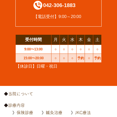
042-306-1883
【電話受付】9:00～20:00
受付時間
月
火
水
木
金
土
9:00〜13:00
○
○
○
○
○
○
15:00〜20:00
○
○
○
予約
○
予約
【休診日】日曜・祝日
当院について
診療内容
保険診療
鍼灸治療
JKC療法