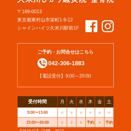
〒189-0013
東京都東村山市栄町1-9-12
シャインハイツ久米川駅前1F
ご予約・お問合せはこちら
042-306-1883
【電話受付】9:00～20:00
受付時間
月
火
水
木
金
土
9:00〜13:00
○
○
○
○
○
○
15:00〜20:00
○
○
○
予約
○
予約