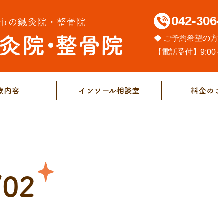
042-306
市の鍼灸院・整骨院
◆ ご予約希望の
【電話受付】9:00～
療内容
インソール相談室
料金の
/02