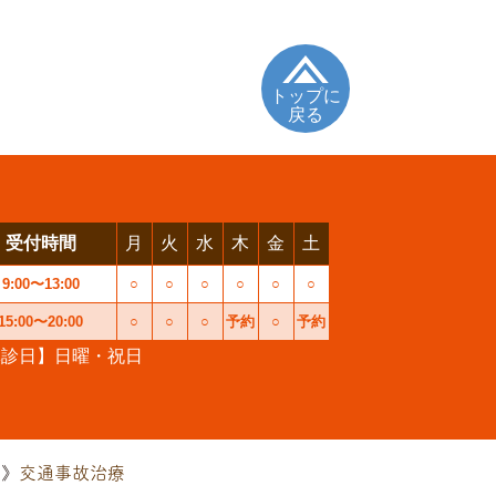
トップに
戻る
受付時間
月
火
水
木
金
土
9:00〜13:00
○
○
○
○
○
○
15:00〜20:00
○
○
○
予約
○
予約
休診日】日曜・祝日
交通事故治療