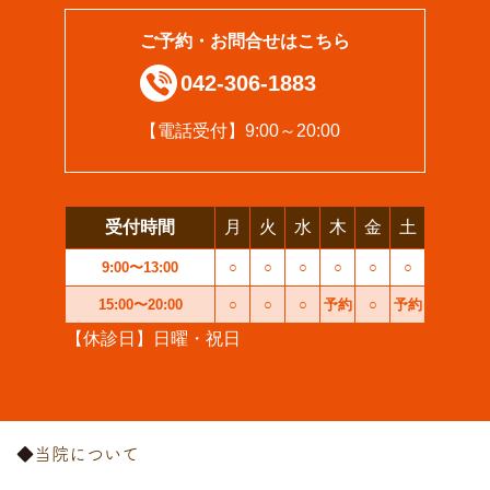
ご予約・お問合せはこちら
042-306-1883
【電話受付】9:00～20:00
受付時間
月
火
水
木
金
土
9:00〜13:00
○
○
○
○
○
○
15:00〜20:00
○
○
○
予約
○
予約
【休診日】日曜・祝日
当院について