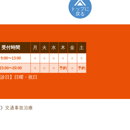
トップに
戻る
受付時間
月
火
水
木
金
土
9:00〜13:00
○
○
○
○
○
○
15:00〜20:00
○
○
○
予約
○
予約
休診日】日曜・祝日
交通事故治療