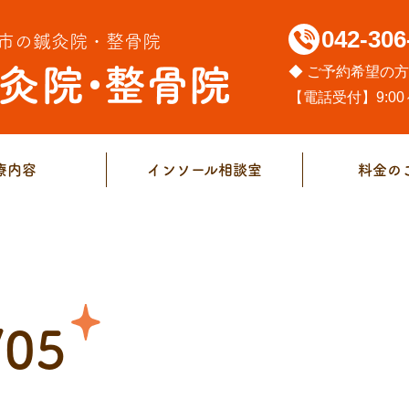
042-306
市の鍼灸院・整骨院
◆ ご予約希望の
【電話受付】9:00～
療内容
インソール相談室
料金の
/05