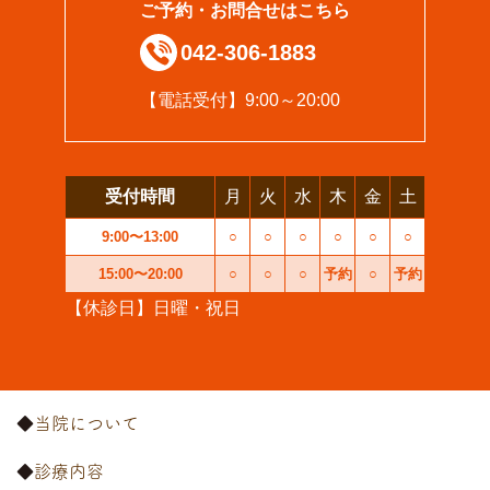
ご予約・お問合せはこちら
042-306-1883
【電話受付】9:00～20:00
受付時間
月
火
水
木
金
土
9:00〜13:00
○
○
○
○
○
○
15:00〜20:00
○
○
○
予約
○
予約
【休診日】日曜・祝日
当院について
診療内容