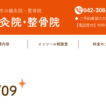
042-306
市の鍼灸院・整骨院
◆ ご予約希望の
【電話受付】9:00～
療内容
インソール相談室
料金の
/09