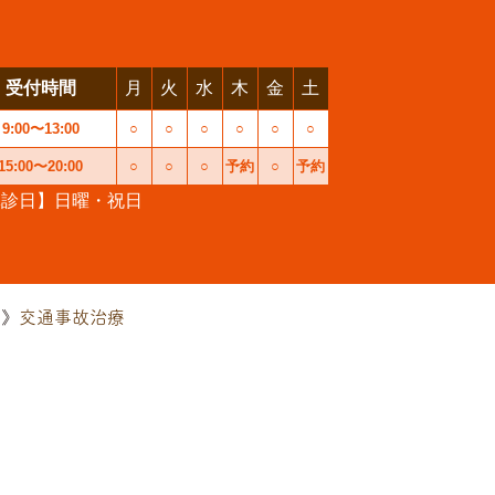
受付時間
月
火
水
木
金
土
9:00〜13:00
○
○
○
○
○
○
15:00〜20:00
○
○
○
予約
○
予約
休診日】日曜・祝日
交通事故治療