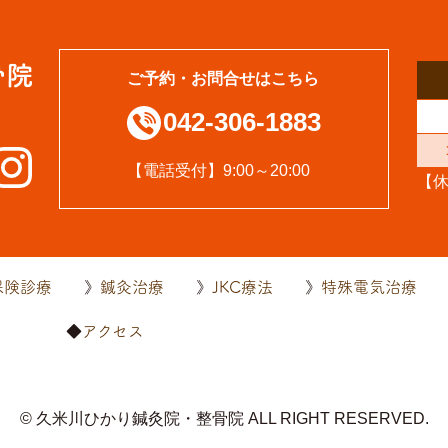
ご予約・お問合せはこちら
042-306-1883
【電話受付】9:00～20:00
【
保険診療
鍼灸治療
JKC療法
特殊電気治療
内
アクセス
© 久米川ひかり鍼灸院・整骨院
ALL RIGHT RESERVED.