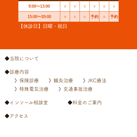
9:00〜13:00
○
○
○
○
○
○
15:00〜20:00
○
○
○
予約
○
予約
【休診日】日曜・祝日
当院について
診療内容
保険診療
鍼灸治療
JKC療法
特殊電気治療
交通事故治療
インソール相談室
料金のご案内
アクセス