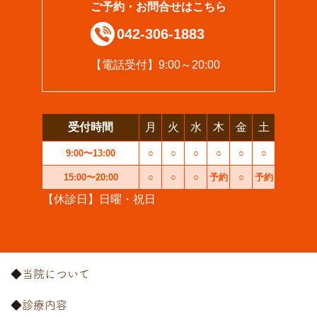
ご予約・お問合せはこちら
042-306-1883
【電話受付】9:00～20:00
受付時間
月
火
水
木
金
土
9:00〜13:00
○
○
○
○
○
○
15:00〜20:00
○
○
○
予約
○
予約
【休診日】日曜・祝日
当院について
診療内容