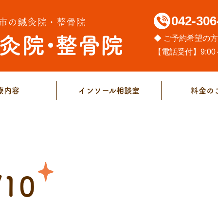
042-306
市の鍼灸院・整骨院
◆ ご予約希望の
【電話受付】9:00～
療内容
インソール相談室
料金の
/10