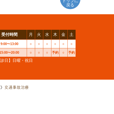
トップに
戻る
受付時間
月
火
水
木
金
土
9:00〜13:00
○
○
○
○
○
○
15:00〜20:00
○
○
○
予約
○
予約
休診日】日曜・祝日
交通事故治療