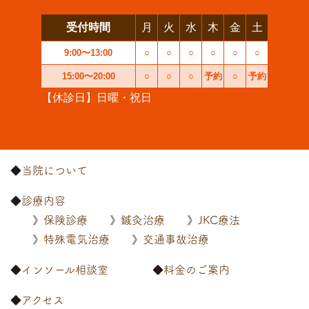
受付時間
月
火
水
木
金
土
9:00〜13:00
○
○
○
○
○
○
15:00〜20:00
○
○
○
予約
○
予約
【休診日】日曜・祝日
当院について
診療内容
保険診療
鍼灸治療
JKC療法
特殊電気治療
交通事故治療
インソール相談室
料金のご案内
アクセス