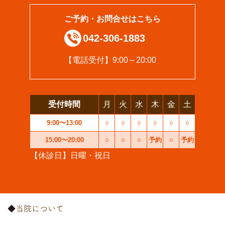
ご予約・お問合せはこちら
042-306-1883
【電話受付】9:00～20:00
受付時間
月
火
水
木
金
土
9:00〜13:00
○
○
○
○
○
○
15:00〜20:00
○
○
○
予約
○
予約
【休診日】日曜・祝日
当院について