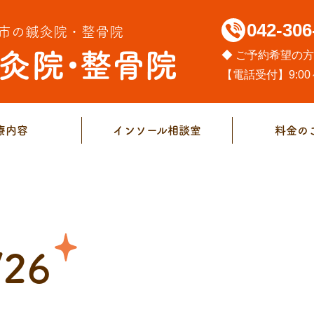
042-306
市の鍼灸院・整骨院
◆ ご予約希望の
【電話受付】9:00～
療内容
インソール相談室
料金の
/26