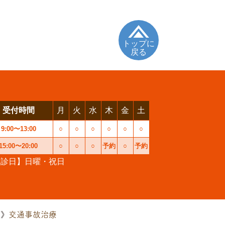
トップに
戻る
受付時間
月
火
水
木
金
土
9:00〜13:00
○
○
○
○
○
○
15:00〜20:00
○
○
○
予約
○
予約
休診日】日曜・祝日
交通事故治療