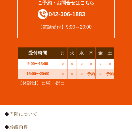
ご予約・お問合せはこちら
042-306-1883
【電話受付】9:00～20:00
受付時間
月
火
水
木
金
土
9:00〜13:00
○
○
○
○
○
○
15:00〜20:00
○
○
○
予約
○
予約
【休診日】日曜・祝日
当院について
診療内容