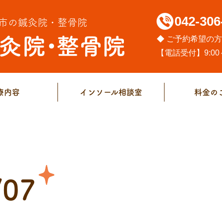
042-306
市の鍼灸院・整骨院
◆ ご予約希望の
【電話受付】9:00～
療内容
インソール相談室
料金の
/07