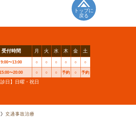
トップに
戻る
受付時間
月
火
水
木
金
土
9:00〜13:00
○
○
○
○
○
○
15:00〜20:00
○
○
○
予約
○
予約
休診日】日曜・祝日
交通事故治療