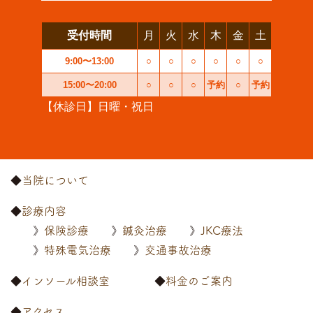
受付時間
月
火
水
木
金
土
9:00〜13:00
○
○
○
○
○
○
15:00〜20:00
○
○
○
予約
○
予約
【休診日】日曜・祝日
当院について
診療内容
保険診療
鍼灸治療
JKC療法
特殊電気治療
交通事故治療
インソール相談室
料金のご案内
アクセス